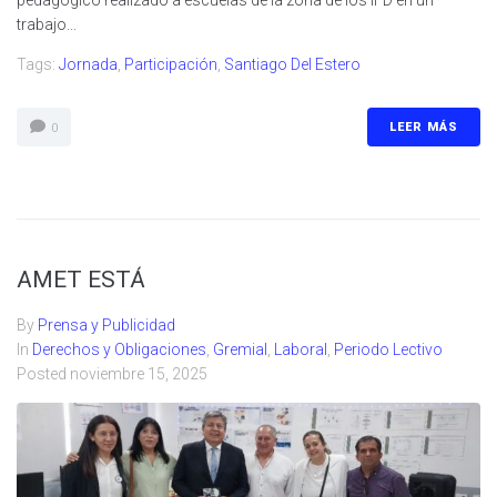
pedagógico realizado a escuelas de la zona de los IFD en un
trabajo...
Tags:
Jornada
,
Participación
,
Santiago Del Estero
LEER MÁS
0
AMET ESTÁ
By
Prensa y Publicidad
In
Derechos y Obligaciones
,
Gremial
,
Laboral
,
Periodo Lectivo
Posted
noviembre 15, 2025