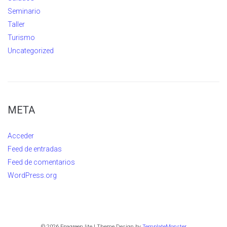
Seminario
Taller
Turismo
Uncategorized
META
Acceder
Feed de entradas
Feed de comentarios
WordPress.org
© 2026 Epagreen lite | Theme Design by
TemplateMonster