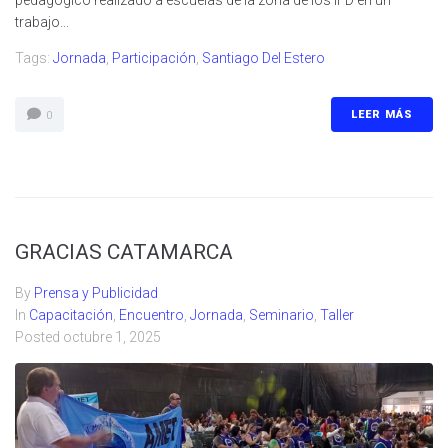
pedagógico realizado a escuelas de la zona de los IFD en un
trabajo...
Tags:
Jornada
,
Participación
,
Santiago Del Estero
LEER MÁS
0
GRACIAS CATAMARCA
By
Prensa y Publicidad
In
Capacitación
,
Encuentro
,
Jornada
,
Seminario
,
Taller
Posted
octubre 1, 2025