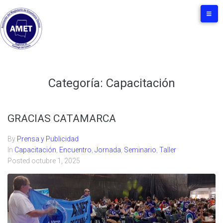
Categoría:
Capacitación
GRACIAS CATAMARCA
By
Prensa y Publicidad
In
Capacitación
,
Encuentro
,
Jornada
,
Seminario
,
Taller
Posted
octubre 1, 2025