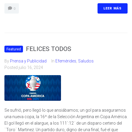
LEER MÁS
0
FELICES TODOS
Featured
By
Prensa y Publicidad
In
Efemérides
,
Saludos
Posted
julio 16, 2024
Se sufrió, pero llegó lo que ansiábamos; un gol para asegurarnos
una nueva copa, la 16º de la Selección Argentina en Copa América.
El gol llegó en el alargue, a los 111´:12¨ de un disparo certero del
¨Toro¨ Martinez. Un partido duro, digno de una final, fué el que