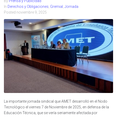
By
Prensa y Publicidad
In
Derechos y Obligaciones
,
Gremial
,
Jornada
Posted
noviembre 9, 2025
La importante jornada sindical que AMET desarrolló en el Nodo
Tecnológico el viernes 7 de Noviembre de 2025, en defensa de la
Educación Técnica, que se vería seriamente afectada por