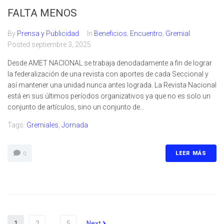
FALTA MENOS
By
Prensa y Publicidad
In
Beneficios
,
Encuentro
,
Gremial
Posted
septiembre 3, 2025
Desde AMET NACIONAL se trabaja denodadamente a fin de lograr
la federalización de una revista con aportes de cada Seccional y
así mantener una unidad nunca antes lograda. La Revista Nacional
está en sus últimos períodos organizativos ya que no es solo un
conjunto de artículos, sino un conjunto de...
Tags:
Gremiales
,
Jornada
LEER MÁS
0
1
2
…
5
Next