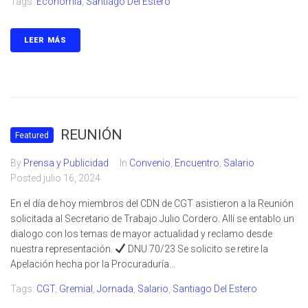
Tags:
Economía
,
Santiago Del Estero
LEER MÁS
REUNIÓN
Featured
By
Prensa y Publicidad
In
Convenio
,
Encuentro
,
Salario
Posted
julio 16, 2024
En el día de hoy miembros del CDN de CGT asistieron a la Reunión
solicitada al Secretario de Trabajo Julio Cordero. Allí se entablo un
dialogo con los temas de mayor actualidad y reclamo desde
nuestra representación.
DNU 70/23 Se solicito se retire la
Apelación hecha por la Procuraduría...
Tags:
CGT
,
Gremial
,
Jornada
,
Salario
,
Santiago Del Estero