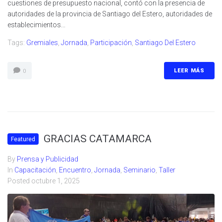
cuestiones de presupuesto nacional, contó con la presencia de
autoridades de la provincia de Santiago del Estero, autoridades de
establecimientos...
Tags:
Gremiales
,
Jornada
,
Participación
,
Santiago Del Estero
LEER MÁS
0
GRACIAS CATAMARCA
Featured
By
Prensa y Publicidad
In
Capacitación
,
Encuentro
,
Jornada
,
Seminario
,
Taller
Posted
octubre 1, 2025