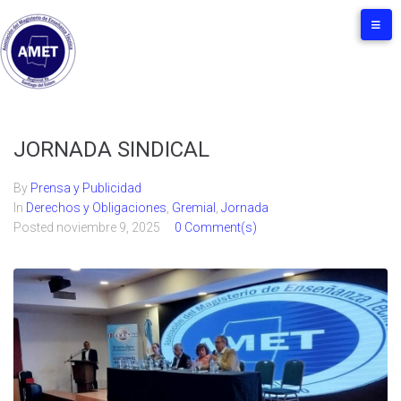
JORNADA SINDICAL
By
Prensa y Publicidad
In
Derechos y Obligaciones
,
Gremial
,
Jornada
Posted
noviembre 9, 2025
0 Comment(s)