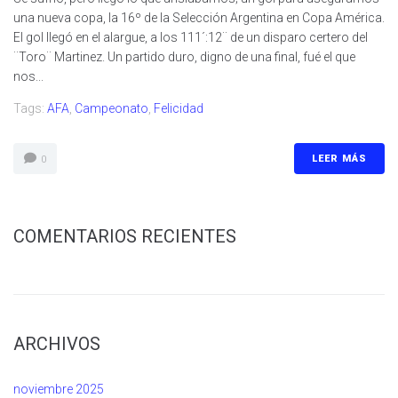
una nueva copa, la 16º de la Selección Argentina en Copa América.
El gol llegó en el alargue, a los 111´:12¨ de un disparo certero del
¨Toro¨ Martinez. Un partido duro, digno de una final, fué el que
nos...
Tags:
AFA
,
Campeonato
,
Felicidad
LEER MÁS
0
COMENTARIOS RECIENTES
ARCHIVOS
noviembre 2025