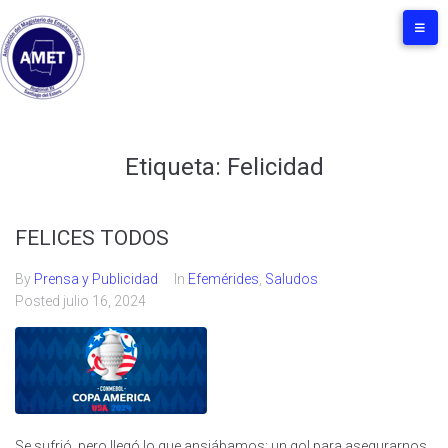
Etiqueta:
Felicidad
FELICES TODOS
By
Prensa y Publicidad
In
Efemérides
,
Saludos
Posted
julio 16, 2024
Se sufrió, pero llegó lo que ansiábamos; un gol para asegurarnos