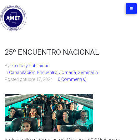
25º ENCUENTRO NACIONAL
By
Prensa y Publicidad
In
Capacitación
,
Encuentro
,
Jornada
,
Seminario
Posted
octubre 17, 2024
0 Comment(s)
Se desarrolló en Puerto Iguazú, Misiones, el XXV Encuentro