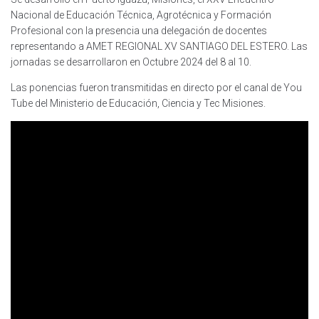
Nacional de Educación Técnica, Agrotécnica y Formación
Profesional con la presencia una delegación de docentes
representando a AMET REGIONAL XV SANTIAGO DEL ESTERO. Las
jornadas se desarrollaron en Octubre 2024 del 8 al 10.
Las ponencias fueron transmitidas en directo por el canal de You
Tube del Ministerio de Educación, Ciencia y Tec Misiones.