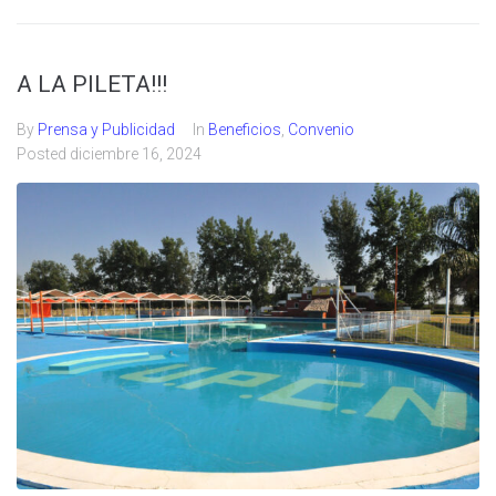
A LA PILETA!!!
By
Prensa y Publicidad
In
Beneficios
,
Convenio
Posted
diciembre 16, 2024