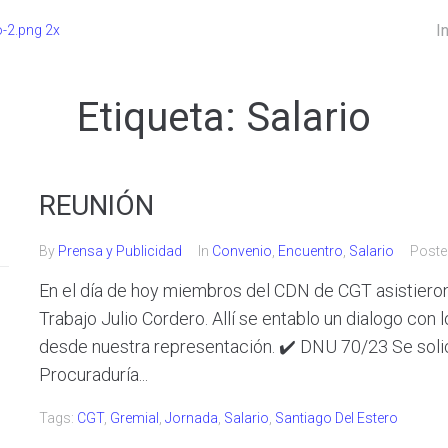
I
Etiqueta:
Salario
REUNIÓN
By
Prensa y Publicidad
In
Convenio
,
Encuentro
,
Salario
Post
En el día de hoy miembros del CDN de CGT asistieron 
Trabajo Julio Cordero. Allí se entablo un dialogo co
desde nuestra representación. ✔️ DNU 70/23 Se solici
Procuraduría...
Tags:
CGT
,
Gremial
,
Jornada
,
Salario
,
Santiago Del Estero