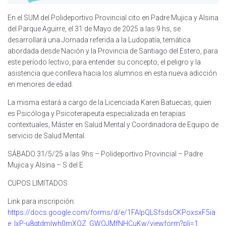
En el SUM del Polideportivo Provincial cito en Padre Mujica y Alsina
del Parque Aguirre, el 31 de Mayo de 2025 a las 9 hs, se
desarrollará una Jornada referida a la Ludopatía, temática
abordada desde Nación y la Provincia de Santiago del Estero, para
este período lectivo, para entender su concepto, el peligro y la
asistencia que conlleva hacia los alumnos en esta nueva adicción
en menores de edad.
La misma estará a cargo de la Licenciada Karen Batuecas, quien
es Psicóloga y Psicoterapeuta especializada en terapias
contextuales, Máster en Salud Mental y Coordinadora de Equipo de
servicio de Salud Mental.
SÁBADO 31/5/25 a las 9hs – Polideportivo Provincial – Padre
Mujica y Alsina – S del E
CUPOS LIMITADOS
Link para inscripción:
https://docs.google.com/forms/d/e/1FAIpQLSfsdsCKPoxsxF5ia
e_IxP-u8gtdmlwh0mXQZ_GWQJMfNHCuKw/viewform?pli=1